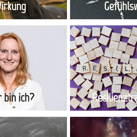
irkung
Gefühls
 bin ich?
Resilienztr